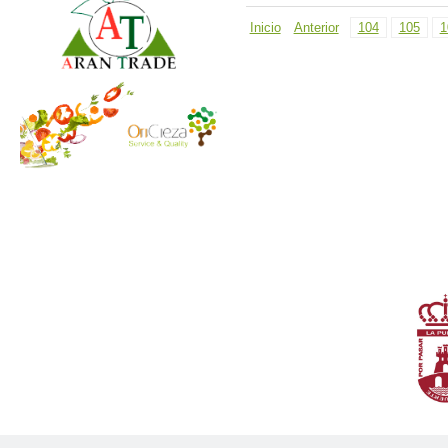
Inicio
Anterior
104
105
1